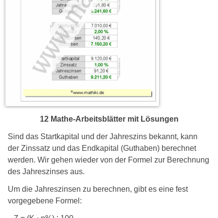
12 Mathe-Arbeitsblätter mit Lösungen
Sind das Startkapital und der Jahreszins bekannt, kann
der Zinssatz und das Endkapital (Guthaben) berechnet
werden. Wir gehen wieder von der Formel zur Berechnung
des Jahreszinses aus.
Um die Jahreszinsen zu berechnen, gibt es eine fest
vorgegebene Formel: