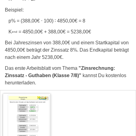
Beispiel:
p% = (388,00€ ⋅ 100) ∶ 4850,00€ = 8
K
= 4850,00€ + 388,00€ = 5238,00€
end
Bei Jahreszinsen von 388,00€ und einem Startkapital von
4850,00€ beträgt der Zinssatz 8%. Das Endkapital beträgt
nach einem Jahr 5238,00€.
Das erste Arbeitsblatt vom Thema
"Zinsrechnung:
Zinssatz - Guthaben (Klasse 7/8)"
kannst Du kostenlos
herunterladen.