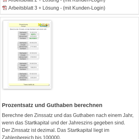
Arbeitsblatt 3 + Lösung - (mit Kunden-Login)
Prozentsatz und Guthaben berechnen
Berechne den Zinssatz und das Guthaben nach einem Jahr,
wenn das Startkapital und der Jahreszins gegeben sind.
Der Zinssatz ist dezimal. Das Startkapital liegt im
Zahlenbereich bis 100000.