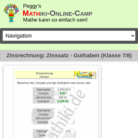
Peggy's
Math
iki-Online-Camp
Mathe kann so einfach sein!
Zielseite
Zinsrechnung: Zinssatz - Guthaben (Klasse 7/8)