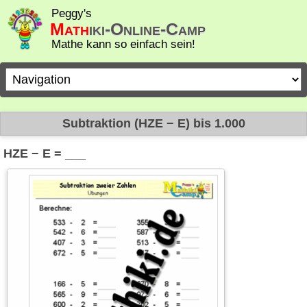
Peggy's
Math
iki-Online-Camp
Mathe kann so einfach sein!
Zielseite
Subtraktion (HZE − E) bis 1.000
HZE − E = ___