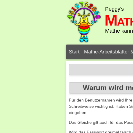
Navigation
Peggy's
überspringen
Mat
Mathe kann 
Navigation
Start
Mathe-Arbeitsblätter 
überspringen
Warum wird m
Für den Benutzernamen wird Ihre 
Schreibweise wichtig ist. Haben 
eingeben!
Das Gleiche gilt auch für das Pas
Wird das Passwort dreimal falsch 