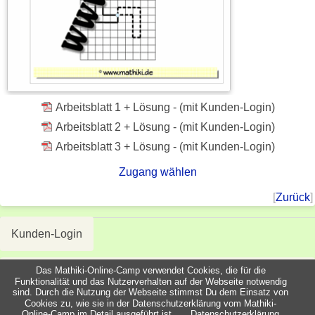
Arbeitsblatt 1 + Lösung - (mit Kunden-Login)
Arbeitsblatt 2 + Lösung - (mit Kunden-Login)
Arbeitsblatt 3 + Lösung - (mit Kunden-Login)
Zugang wählen
[
Zurück
]
Kunden-Login
Das Mathiki-Online-Camp verwendet Cookies, die für die
Funktionalität und das Nutzerverhalten auf der Webseite notwendig
sind. Durch die Nutzung der Webseite stimmst Du dem Einsatz von
Copyright ©2011-2026
Cookies zu, wie sie in der Datenschutzerklärung vom Mathiki-
Design by Mathiki-Camp
Datenschutzerklärung
Online-Camp im Detail ausgeführt ist.